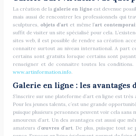
La création de la
galerie en ligne
est devenue possib
mais aussi de rencontrer les professionnels qui trava
sculptures,
objets d’art
et même l’
art contempora
suffit de visiter un site spécialisé pour cela. L’exi
sites web, il est possible de rendre sa création acces
connaitre surtout au niveau international. A part c
certains sont gratuits lorsque certains sont payants
renseigner et de connaitre toutes les conditions.
www.artinformation.info
.
Galerie en ligne : les avantages d
S’inscrire sur une plateforme d’art en ligne est très
Pour les jeunes talents, c’est une grande opportunité
puisque plusieurs personnes peuvent voir cela sans m
amoureux d’art. Un des avantages est aussi que même 
amateurs d’
œuvres d’art
. De plus, puisque tout se
pense. Exposer en ligne également permet de faire d