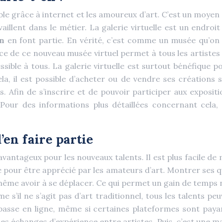
le grâce à internet et les amoureux d’art. C’est un moyen p
illent dans le métier. La galerie virtuelle est un endroit
in
en font partie. En vérité, c’est comme un musée qu’on pe
stence de ce nouveau musée virtuel permet à tous les artiste
sible à tous. La galerie virtuelle est surtout bénéfique po
ela, il est possible d’acheter ou de vendre ses créations 
. Afin de s’inscrire et de pouvoir participer aux exposit
 Pour des informations plus détaillées concernant cela, 
’en faire partie
 avantageux pour les nouveaux talents. Il est plus facile de
 pour être apprécié par les amateurs d’art. Montrer ses qua
ême avoir à se déplacer. Ce qui permet un gain de temps no
s’il ne s’agit pas d’art traditionnel, tous les talents peu
 passe en ligne, même si certaines plateformes sont payan
es échanges d’expérience entre artistes. Puis, c’est une m