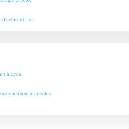
nologie précise
s l’achat nft art
art à Lyon
matique dans les écoles